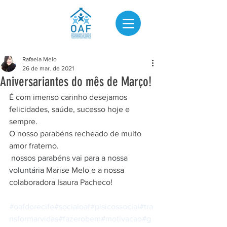
Rafaela Melo
26 de mar. de 2021
Aniversariantes do mês de Março!
É com imenso carinho desejamos 
felicidades, saúde, sucesso hoje e 
sempre.
O nosso parabéns recheado de muito 
amor fraterno.
nossos parabéns vai para a nossa 
voluntária
 Marise Melo e a nossa 
colaboradora Isaura Pacheco! 
#oafdorecife
#socialoaf
#pisicossocial
#tra
nsformarvidas
#fazerobem
#motivacao
#g