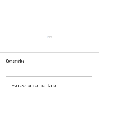
Faixa Preta!
Comentários
A Páscoa do Projeto Es
Escreva um comentário