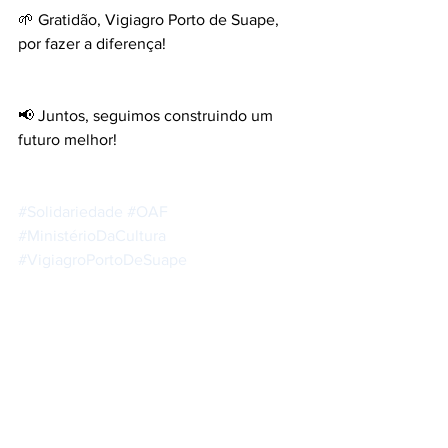
🌱 Gratidão, Vigiagro Porto de Suape, 
por fazer a diferença!
📢 Juntos, seguimos construindo um 
futuro melhor!
#Solidariedade
#OAF
#MinistérioDaCultura
#VigiagroPortoDeSuape