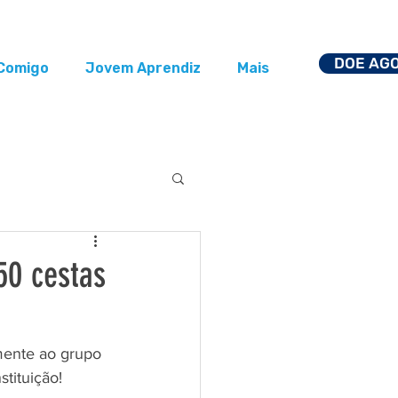
DOE AG
Comigo
Jovem Aprendiz
Mais
0 cestas
mente ao grupo 
tituição!