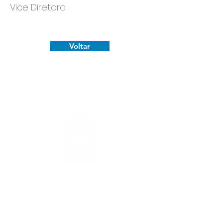
Vice Diretora
Voltar
OAF DO RECIFE - Tradição em
Transformar Vidas