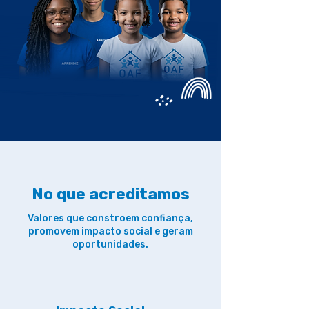
No que acreditamos
Valores que constroem confiança,
promovem impacto social e geram
oportunidades.