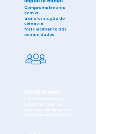
Impacto Social
Comprometimento
com a
transformação de
vidas e o
fortalecimento das
comunidades.
Solidariedade
Estendemos a mão a
quem mais precisa,
atuando com empatia e
responsabilidade social.