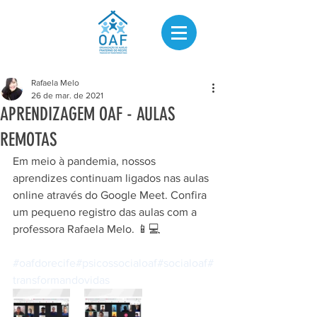
Rafaela Melo
26 de mar. de 2021
APRENDIZAGEM OAF - AULAS
REMOTAS
Em meio à pandemia, nossos 
aprendizes continuam ligados nas aulas 
online através do Google Meet. Confira 
um pequeno registro das aulas com a 
professora Rafaela Melo. 📱💻
#oafdorecife
#psicossocialoaf
#socialoaf
#
transformandovidas