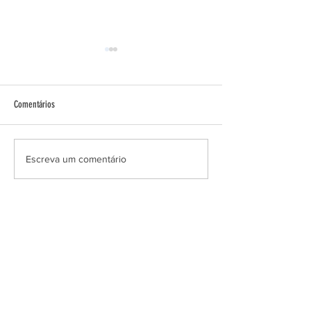
Faixa Preta!
Comentários
A Páscoa do Projeto Es
Escreva um comentário