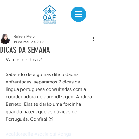
Rafaela Melo
19 de mar. de 2021
DICAS DA SEMANA
Vamos de dicas? 
Sabendo de algumas dificuldades 
enfrentadas, separamos 2 dicas de 
língua portuguesa consultadas com a 
coordenadora de aprendizagem Andrea 
Barreto. Elas te darão uma forcinha 
quando bater aquelas dúvidas de 
Português. Confira! 😉
#oafdorecife
#socialoaf
#ongs