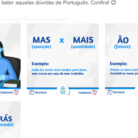
bater aquelas dúvidas de Português. Confira! 😉
oaf
#ongs
#dicasdeportuguês