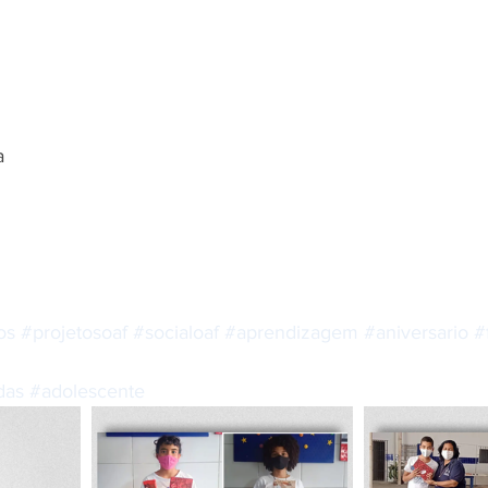
a
os
#projetosoaf
#socialoaf
#aprendizagem
#aniversario
#
das
#adolescente