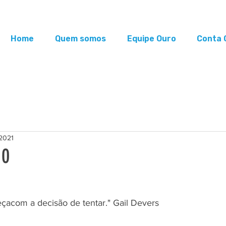
Home
Quem somos
Equipe Ouro
Conta 
 2021
10
çacom a decisão de tentar." Gail Devers