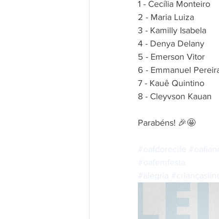
1 - Cecília Monteiro
2 - Maria Luiza
3 - Kamilly Isabela
4 - Denya Delany
5 - Emerson Vitor
6 - Emmanuel Pereir
7 - Kauê Quintino
8 - Cleyvson Kauan
Parabéns! 🎉🤩 
#oafdorecife
#oafian
#oafemfesta
#alegria
#criançaslin