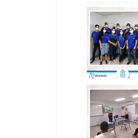
#oafdorecife
#socialo