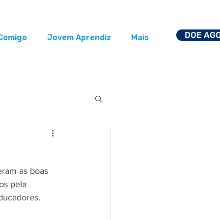
DOE AG
Comigo
Jovem Aprendiz
Mais
eram as boas 
os pela 
ducadores.