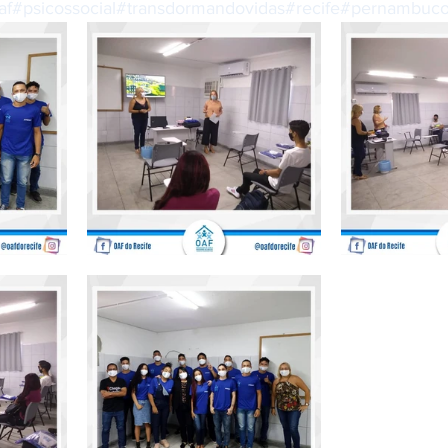
af
#psicossocial
#transdormandovidas
#recife
#pernambuc